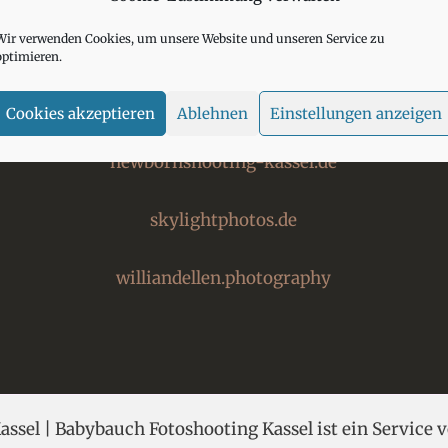
Wir verwenden Cookies, um unsere Website und unseren Service zu
optimieren.
Links
Cookies akzeptieren
Ablehnen
Einstellungen anzeigen
newbornshooting-kassel.de
skylightphotos.de
williandellen.photography
sel | Babybauch Fotoshooting Kassel ist ein Service 