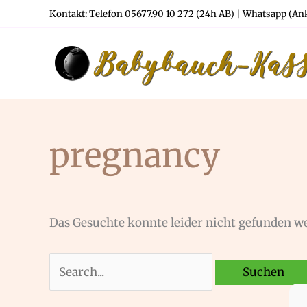
Zum
Kontakt: Telefon 05677.90 10 272 (24h AB) | Whatsapp (Anke
Inhalt
springen
pregnancy
Das Gesuchte konnte leider nicht gefunden wer
Suchen
nach: