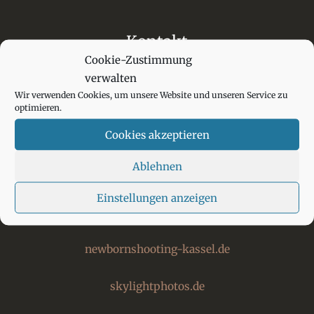
Kontakt
Cookie-Zustimmung
Babybauch-Kassel.de
verwalten
@ Skylightphotos
Wir verwenden Cookies, um unsere Website und unseren Service zu
optimieren.
by Markus W. Lambrecht
Buchenweg 17
Cookies akzeptieren
34379 Kassel-Calden
Ablehnen
Telefon: 05677.9210272 (24h AB)
Einstellungen anzeigen
Links
newbornshooting-kassel.de
skylightphotos.de